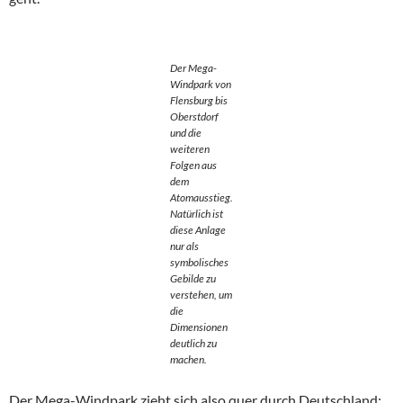
Der Mega-
Windpark von
Flensburg bis
Oberstdorf
und die
weiteren
Folgen aus
dem
Atomausstieg.
Natürlich ist
diese Anlage
nur als
symbolisches
Gebilde zu
verstehen, um
die
Dimensionen
deutlich zu
machen.
Der Mega-Windpark zieht sich also quer durch Deutschland: