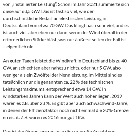
von „installierter Leistung“. Schon im Jahr 2021 summierte sich
diese auf 63,5 GW. Das ist fast so viel, wie der
durchschnittliche Bedarf an elektrischer Leistung in
Deutschland von etwa 70 GW. Das klingt nach sehr viel, und es
ist auch viel, aber eben nur dann, wenn der Wind überall in der
erforderlichen Stärke bläst, was nur äußerst selten der Fall ist
– eigentlich nie.
An guten Tagen leistet die Windkraft in Deutschland bis zu 40
GW, an schlechten aber nahezu nichts, oder nur 5 GW, also
weniger als ein Zwölftel der Nennleistung. Im Mittel sind es
tatsächlich nur die genannten ca. 22 % des technischen
Leistungsmaximums, entsprechend etwa 14 GW. In
windstarken Jahren kann der Wert auch höher liegen, 2019
waren es z.B. über 23 %. Es gibt aber auch Schwachwind-Jahre,
in denen der Effizienzfaktor noch nicht einmal die 20%-Grenze
erreicht. Z.B. waren es 2016 nur gut 18%.
Das ist der Grund, warum man die o.g. große Anzahl von