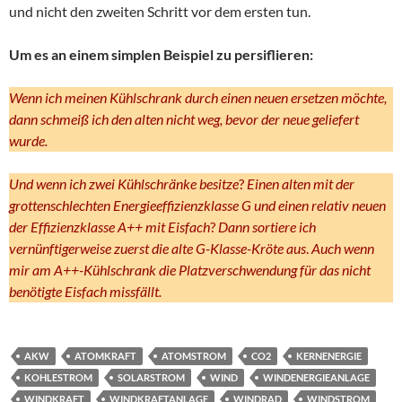
und nicht den zweiten Schritt vor dem ersten tun.
Um es an einem simplen Beispiel zu persiflieren:
Wenn ich meinen Kühlschrank durch einen neuen ersetzen möchte,
dann schmeiß ich den alten nicht weg, bevor der neue geliefert
wurde.
Und wenn ich zwei Kühlschränke besitze
?
Einen alten mit der
grottenschlechten Energieeffizienzklasse G und einen relativ neuen
der Effizienzklasse A++ mit Eisfach
?
Dann sortiere ich
vernünftigerweise zuerst die alte G-Klasse-Kröte aus
.
Auch wenn
mir am A++-Kühlschrank die Platzverschwendung für das nicht
benötigte Eisfach missfällt.
AKW
ATOMKRAFT
ATOMSTROM
CO2
KERNENERGIE
KOHLESTROM
SOLARSTROM
WIND
WINDENERGIEANLAGE
WINDKRAFT
WINDKRAFTANLAGE
WINDRAD
WINDSTROM