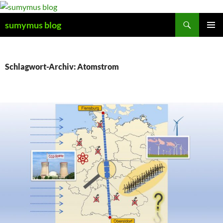
Zum
Inhalt
Suchen
sumymus blog
springen
PRIMÄR
MENÜ
Schlagwort-Archiv: Atomstrom